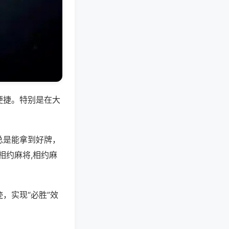
便捷。特别是在大
总是能拿到好牌，
相约麻将,相约麻
，实现“必胜”效
。