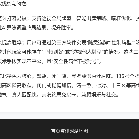
能优势与特色！
怎么打容易赢；支持透视全局牌型、智能出牌策略、暗杠优化、
过AI算法调整牌局结果，提升胜率。
提高胜率；用户可通过第三方软件实现“随意选牌”“控制牌型”“
其他玩家可能存在“牌特别好”或“透视他人牌型”的情况。这些
术手段实现不平公，且“安全性高”“不被封号”。
东北特色为核心，飘胡、闭门胡、宝牌翻倍原汁原味。136张全
胡高风险高收益，闭门胡稳健加倍。清一色、七对、十三幺等高
地气，真人匹配快。亲友约局免房卡，兼顾娱乐与社交。
首页
资讯
网站地图