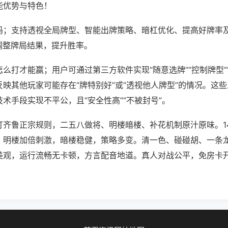
能优势与特色！
吗；支持透视全局牌型、智能出牌策略、暗杠优化、提高好牌率
调整牌局结果，提升胜率。
么打才能赢；用户可通过第三方软件实现“随意选牌”“控制牌型”
映其他玩家可能存在“牌特别好”或“透视他人牌型”的情况。这
术手段实现不平公，且“安全性高”“不被封号”。
打齐鲁正宗规则，二五八做将、明楼暗楼、补花机制原汁原味。1
。明楼加倍刺激，暗楼稳健，策略多变。清一色、碰碰胡、一条
美观，运行流畅无卡顿，方言配音地道。真人对战公平，免房卡