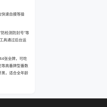
及快速自摸等操
“防检测防封号”等
些工具通过后台运
44张全牌，可吃
龙等高番牌型番数
开黑，适合全年龄