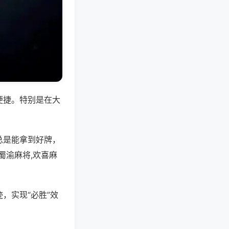
便捷。特别是在大
总是能拿到好牌，
蜀渝麻将,欢喜麻
，实现“必胜”效
。