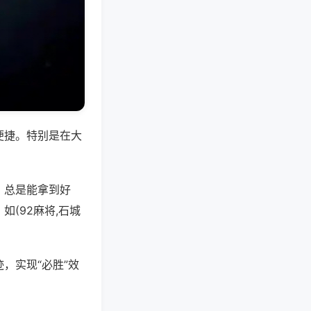
便捷。特别是在大
，总是能拿到好
(92麻将,石城
，实现“必胜”效
。