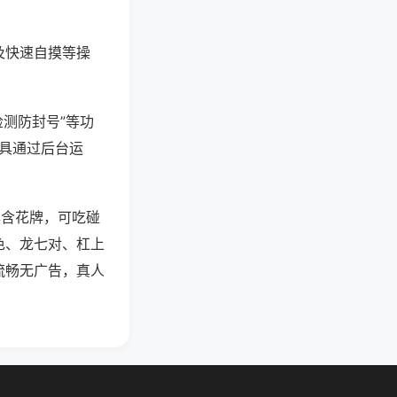
及快速自摸等操
检测防封号”等功
工具通过后台运
牌含花牌，可吃碰
色、龙七对、杠上
流畅无广告，真人