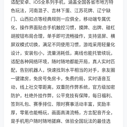
适配安卓、iOS全系列手机，涵盖全国各省市地方特
色玩法，河南混子、吉林下蛋、江苏花牌、辽宁缺
门、山西扣点等经典规则一应俱全，移动端专属优
化，操作界面贴合手机触控习惯，摸牌、出牌、碰杠
胡按钮布局合理，单手即可流畅操作，支持竖屏、横
屏双模式切换，满足不同使用习惯，游戏采用轻量化
设计，安装包小，流量消耗低，离线也能托管续玩，
适配各种网络环境，随时随地都能开局，真人实时匹
配，告别机器人，快速找到水平相当的对手，亲友圈
一键建房，免房号免房卡，免费约局，实时语音互
动，线上社交零距离，双重防作弊系统，官方级加密
防护，杜绝外挂作弊，公平竞技有保障，每日福利、
签到礼包、赛季排位、限时赛事活动丰富，奖励丰
厚，零氪也能畅玩，画面高清流畅，方言配音齐全，
是手机用户随时随地搓麻、体验全国玩法的最佳选