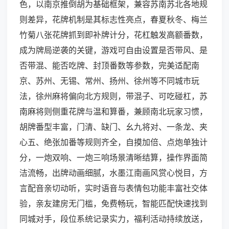
色，以南京推倒胡为基础框架，兼容苏南苏北各地规
则差异，花牌机制是其标志性亮点，春夏秋冬、梅兰
竹菊八张花牌抓到即补牌计分，花杠触发高额番数，
成为牌局逆袭的关键，游戏可自由设置是否带风、是
否带混、能否吃牌、封顶番数等参数，完美适配南
京、苏州、无锡、常州、扬州、徐州等不同城市玩
法，徐州麻将偏向北方规则，带混子、可吃碰杠，苏
南麻将则侧重花牌与温和算番，兼顾南北玩家习惯，
胡牌番型丰富，门清、缺门、幺九将对、一条龙、夹
心五、绝张加番等规则齐全，自摸加倍、点炮单独计
分，一炮双响、一炮三响场景清晰结算，操作界面简
洁流畅，出牌动画细腻，水墨江南画风赏心悦目，方
言配音亲切动听，实时语音与表情包功能丰富社交体
验，亲友建房无门槛，免费畅玩，智能匹配快速找到
同城对手，段位系统记录实力，福利活动持续放送，