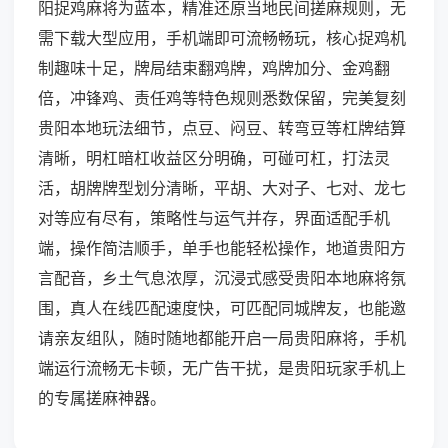
阳捉鸡麻将为蓝本，精准还原当地民间搓麻规则，无
需下载大型应用，手机端即可流畅畅玩，核心捉鸡机
制趣味十足，牌局结束翻鸡牌，鸡牌加分、金鸡翻
倍，冲锋鸡、责任鸡等特色规则悉数保留，完美复刻
贵阳本地玩法细节，点豆、闷豆、转弯豆等杠牌结算
清晰，明杠暗杠收益区分明确，可碰可杠，打法灵
活，胡牌牌型划分清晰，平胡、大对子、七对、龙七
对等应有尽有，策略性与运气并存，界面适配手机
端，操作简洁顺手，单手也能轻松操作，地道贵阳方
言配音，乡土气息浓厚，沉浸式感受贵阳本地麻将氛
围，真人在线匹配速度快，可匹配同城牌友，也能邀
请亲友组队，随时随地都能开启一局贵阳麻将，手机
端运行流畅无卡顿，无广告干扰，是贵阳玩家手机上
的专属搓麻神器。