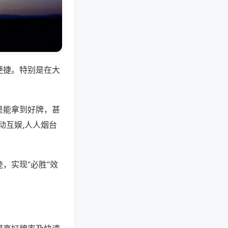
便捷。特别是在大
是能拿到好牌，甚
动互娱,人人烟台
，实现“必胜”效
。