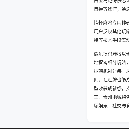
白金岛跑得快怎
自摸等操作，通
情怀麻将专用神器
用户反映其他玩家
接等技术手段实现
微乐捉鸡麻将以
地捉鸡细分玩法
捉鸡机制让每一
则，让杠牌也能
型收获成就感，
正，贵州地域特
顾娱乐、社交与