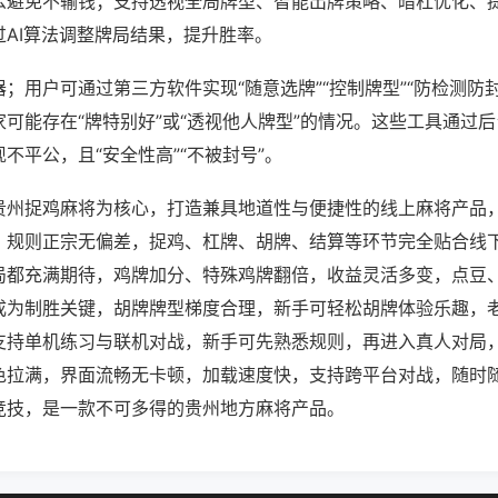
么避免不输钱；支持透视全局牌型、智能出牌策略、暗杠优化、
过AI算法调整牌局结果，提升胜率。
；用户可通过第三方软件实现“随意选牌”“控制牌型”“防检测防
可能存在“牌特别好”或“透视他人牌型”的情况。这些工具通过
不平公，且“安全性高”“不被封号”。
贵州捉鸡麻将为核心，打造兼具地道性与便捷性的线上麻将产品
，规则正宗无偏差，捉鸡、杠牌、胡牌、结算等环节完全贴合线
局都充满期待，鸡牌加分、特殊鸡牌翻倍，收益灵活多变，点豆
成为制胜关键，胡牌牌型梯度合理，新手可轻松胡牌体验乐趣，
支持单机练习与联机对战，新手可先熟悉规则，再进入真人对局
色拉满，界面流畅无卡顿，加载速度快，支持跨平台对战，随时
竞技，是一款不可多得的贵州地方麻将产品。