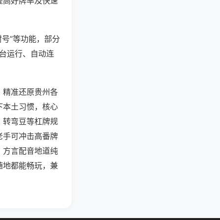
提高好牌率及快速
封号”等功能，部分
后台运行、自动连
，精准还原贵州各
下本土习惯，核心
、转弯豆等杠牌规
老手可冲击高番牌
，方言配音地道纯
随地都能畅玩，兼