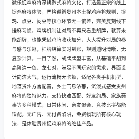
微乐捉鸡麻将深耕黔式麻将文化，打造最正宗的线上
捉鸡麻将体验，严格遵循贵州本土捉鸡麻将规则，捉
鸡、点豆、闷豆等核心环节无一偏差，完美复刻线下
搓麻习惯，鸡牌机制让对局不再只看重胡牌，就算未
能胡牌，也能凭借鸡牌收获加分，大大提升对局的参
与感与乐趣，杠牌结算实时到账，规则透明清晰，无
复杂计算，一目了然，胡牌牌型丰富，从基础平胡到
高阶清一色、龙七对，满足不同玩家的需求，界面设
计简洁大气，运行流畅无卡顿，适配各类手机机型，
地道贵州方言配音，乡土气息浓郁，沉浸式感受贵州
麻将的独特魅力，支持快速匹配、好友约局、家族赛
事等多种模式，日常休闲、亲友聚会、竞技比拼都能
适配，无广告、无付费陷阱，免费畅玩所有核心玩
法，是体验贵州捉鸡麻将的绝佳产品。