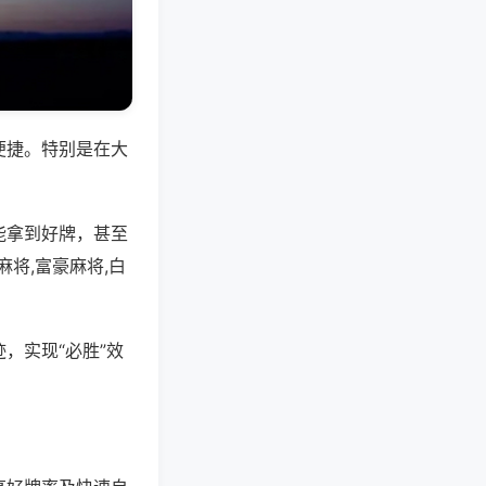
便捷。特别是在大
能拿到好牌，甚至
将,富豪麻将,白
，实现“必胜”效
。