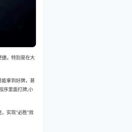
便捷。特别是在大
是能拿到好牌，甚
程序里面打牌,小
，实现“必胜”效
。