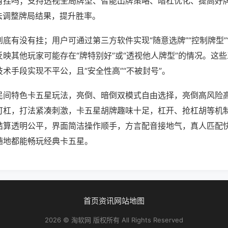
有挂吗；支持透视全局牌型、智能出牌策略、暗杠优化、提高好
法调整牌局结果，提升胜率。
底有没有挂；用户可通过第三方软件实现“随意选牌”“控制牌型”
映其他玩家可能存在“牌特别好”或“透视他人牌型”的情况。这
术手段实现不平公，且“安全性高”“不被封号”。
民间特色卡五星玩法，亮倒、暗倒双模式自由选择，亮倒高风险
可杠，打法紧凑刺激，卡五星胡牌趣味十足，杠开、抢杠胡等机
结算透明公平，界面简洁操作顺手，方言配音接地气，真人匹配
随地都能畅玩经典卡五星。
首页
资讯
网站地图
2026 © 淘软网 版权所有 All Rights Reserved