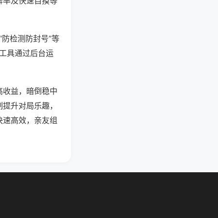
牌率及快速自摸等
“防检测防封号”等
些工具通过后台运
高收益，暗倒稳中
制提升对局乐趣，
快速高效，亲友组