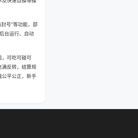
率及快速自摸等操
防封号”等功能，部
过后台运行、自动
组，可吃可碰可
充满反转，结算规
战公平公正，新手