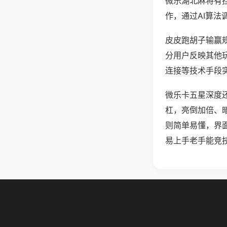
微乐湖北麻将有
作，通过AI算法
皮皮跑胡子输赢规
分用户反映其他玩
连接等技术手段实
微乐卡五星深度
杠，亮倒加倍、
则简单易懂，界
易上手老手能竞