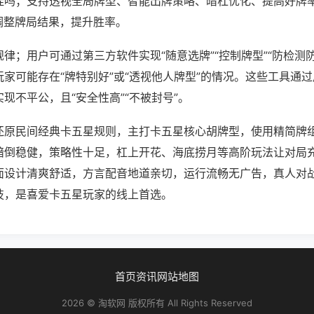
挂吗；支持透视全局牌型、智能出牌策略、暗杠优化、提高好牌
调整牌局结果，提升胜率。
律；用户可通过第三方软件实现“随意选牌”“控制牌型”“防检测
家可能存在“牌特别好”或“透视他人牌型”的情况。这些工具通
现不平公，且“安全性高”“不被封号”。
还原民间经典卡五星规则，主打卡五星核心胡牌型，使用精简牌
暗倒稳健，策略性十足，杠上开花、海底捞月等高阶玩法让对局
面设计清爽舒适，方言配音地道亲切，运行流畅无广告，真人对
技，是喜爱卡五星玩家的线上首选。
首页
资讯
网站地图
2026 © 淘软网 版权所有 All Rights Reserved