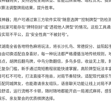
赢神器购买；支持透视全局牌型、智能出牌策略、暗杠优化、提
AI算法调整牌局结果，提升胜率。
神器；用户可通过第三方软件实现“随意选牌”“控制牌型”“防检
玩家可能存在“牌特别好”或“透视他人牌型”的情况。这些工具
实现不平公，且“安全性高”“不被封号”。
聚湖南全省各地特色麻将玩法，将长沙扎鸟、常德捉分、益阳起
自由切换适配自身喜好，每一种玩法都严格遵循当地传统规则，
亮点，胡牌后翻鸟牌，中鸟分数翻倍，多鸟多倍，收益无上限，
无复杂门槛，新手通过简短教程就能快速掌握，高阶牌型玩法丰
碰可杠不可吃，打法直接不拖沓，对局节奏轻快，适配现代娱乐
匹配同城牌友，也能邀请亲友组队，语音聊天功能让线上对局不
验舒适，运行流畅不卡顿，随时随地都能开启一局湘式麻将，感
娱乐、亲友聚会的优质棋牌选择。