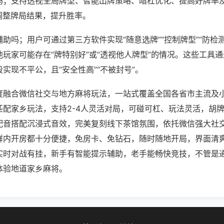
吗；支持透视全局牌型、智能出牌策略、暗杠优化、提高好牌率
调整牌局结果，提升胜率。
助吗；用户可通过第三方软件实现“随意选牌”“控制牌型”“防检
玩家可能存在“牌特别好”或“透视他人牌型”的情况。这些工具
实现不平公，且“安全性高”“不被封号”。
度融合微信社交与地方麻将玩法，一站式覆盖全国各省市主流及
匹配家乡玩法，支持2-4人灵活对局，可碰可杠、玩法灵活，胡
配音搭配沉浸式音效，完美复刻线下茶馆氛围，依托微信强大社
群内开房都十分便捷，免房卡、免钻石，随时随地开局，界面清
实时对战有挂，新手有智能提示辅助，老手能畅快竞技，不管是
体验地道家乡麻将。