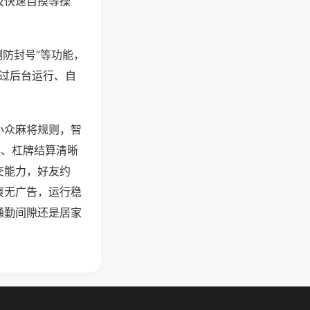
及快速自摸等操
测防封号”等功能，
通过后台运行、自
小众麻将规则，智
牌、杠牌结算清晰
交能力，好友约
爽无广告，运行稳
通勤间隙还是居家