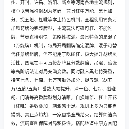
州、开封、许昌、洛阳、新乡等河南各地主流规则，
核心以带混推倒胡为基础，兼具红中万能、黑七加
分、捉五魁、杠呲等本土特色机制，全程使用筒条万
加风箭牌的完整牌型，主流玩法可碰可杠、不能吃
牌，节奏直接明快，策略性拉满。最具特色的是混子
（万能牌）机制，每局开局翻牌确定混牌，混子可替
代任意牌组牌，但不能用于吃碰杠，极大提升胡牌灵
活性，四混在手可直接胡牌且分数翻倍，吊混、滚张
等高阶玩法让对局充满变数。同时融入黑七特殊番，
持有七条、七筒、七万可额外加分，捉五魁（胡五
万/五筒/五条）番数大幅提升，清一色、七对、碰碰
胡、门清等高番牌型划分清晰，自摸加倍、杠上开花
（杠呲）番数叠加，刺激感十足。规则上多为只能自
摸胡、禁止点炮胡，一家自摸全局结束，结算简洁高
效，流局查叫保障对局积极性。搭配地道中原方言配