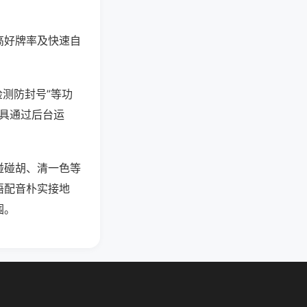
高好牌率及快速自
检测防封号”等功
工具通过后台运
碰碰胡、清一色等
语配音朴实接地
围。