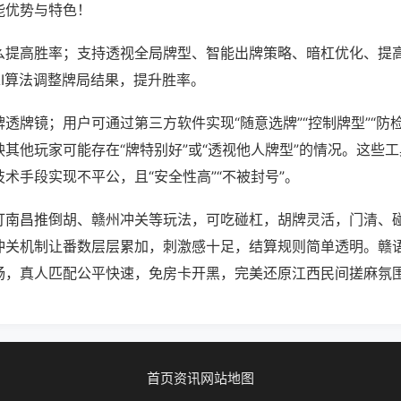
能优势与特色！
么提高胜率；支持透视全局牌型、智能出牌策略、暗杠优化、提
AI算法调整牌局结果，提升胜率。
透牌镜；用户可通过第三方软件实现“随意选牌”“控制牌型”“防
其他玩家可能存在“牌特别好”或“透视他人牌型”的情况。这些
术手段实现不平公，且“安全性高”“不被封号”。
打南昌推倒胡、赣州冲关等玩法，可吃碰杠，胡牌灵活，门清、
冲关机制让番数层层累加，刺激感十足，结算规则简单透明。赣
畅，真人匹配公平快速，免房卡开黑，完美还原江西民间搓麻氛
首页
资讯
网站地图