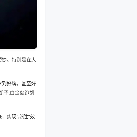
便捷。特别是在大
拿到好牌，甚至好
胡子,白金岛跑胡
，实现“必胜”效
。