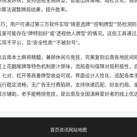
系统发好牌；支持透视全局牌型、智能出牌策略、暗杠优化、提
AI算法调整牌局结果，提升胜率。
巧；用户可通过第三方软件实现“随意选牌”“控制牌型”“防检测
家可能存在“牌特别好”或“透视他人牌型”的情况。这些工具通
现不平公，且“安全性高”“不被封号”。
焦云南本土麻将精髓，兼顾休闲与竞技，完美复刻云南各地民间
杠上花翻尾牌等特色机制原汁原味，流局查叫保障对局积极性，
、七对、杠开等高番牌型收益可观，界面设计人性化，适配各类
运行稳定流畅，无广告无付费陷阱，支持快速匹配、好友约局、
提示辅助，老手能畅快竞技，是云南及全国滇麻爱好者的线上优
首页
资讯
网站地图