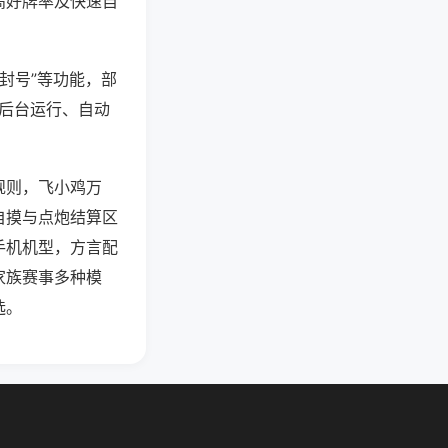
高好牌率及快速自
防封号”等功能，部
过后台运行、自动
规则，飞小鸡万
自摸与点炮结算区
手机机型，方言配
家族赛事多种模
选。