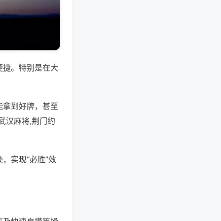
便捷。特别是在大
能拿到好牌，甚至
武汉麻将,荆门约
，实现“必胜”效
。