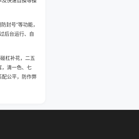
率及快速自摸等操
测防封号”等功能，
通过后台运行、自
吃碰杠补花，二五
富，清一色、七
匹配公平，防作弊