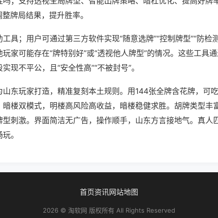
挂吗；支持透视全局牌型、智能出牌策略、暗杠优化、提高好牌
调整牌局结果，提升胜率。
工具；用户可通过第三方软件实现“随意选牌”“控制牌型”“防检
玩家可能存在“牌特别好”或“透视他人牌型”的情况。这些工具
实现不平公，且“安全性高”“不被封号”。
为山东玩家打造，精准复刻本土规则。用144张全牌含花牌，可
、暗楼双模式，明楼高风险高收益，暗楼稳健求胜。胡牌类型丰
牌型刺激。界面简洁无广告，操作顺手，山东方言接地气。真人
畅玩。
首页
资讯
网站地图
2026 © 淘软网 版权所有 All Rights Reserved