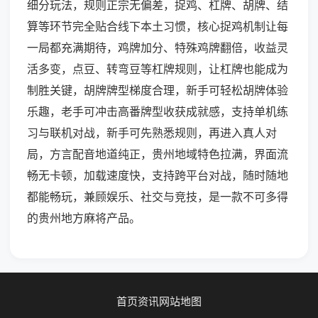
细分玩法，规则正宗无偏差，捉鸡、杠牌、胡牌、结
算等环节完全贴合线下本土习惯，核心捉鸡机制让每
一局都充满期待，鸡牌加分、特殊鸡牌翻倍，收益灵
活多变，点豆、转弯豆等杠牌规则，让杠牌也能成为
制胜关键，胡牌牌型梯度合理，新手可轻松胡牌体验
乐趣，老手可冲击高番牌型收获成就感，支持单机练
习与联机对战，新手可先熟悉规则，再进入真人对
局，方言配音地道纯正，贵州地域特色拉满，界面流
畅无卡顿，加载速度快，支持跨平台对战，随时随地
都能畅玩，兼顾娱乐、社交与竞技，是一款不可多得
的贵州地方麻将产品。
首页
资讯
网站地图