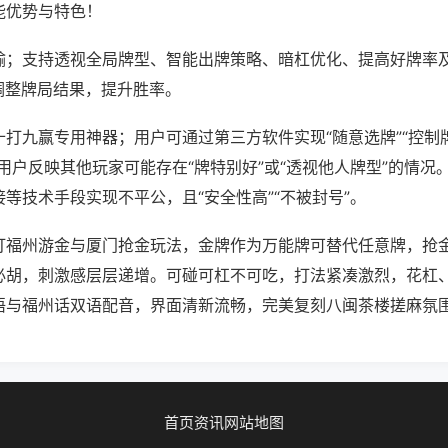
能优势与特色！
输；支持透视全局牌型、智能出牌策略、暗杠优化、提高好牌率
调整牌局结果，提升胜率。
打九赢专用神器；用户可通过第三方软件实现“随意选牌”“控制牌
用户反映其他玩家可能存在“牌特别好”或“透视他人牌型”的情况
等技术手段实现不平公，且“安全性高”“不被封号”。
打福州游金与厦门抢金玩法，金牌作为万能牌可替代任意牌，抢
必胡，刺激感层层递增。可碰可杠不可吃，打法紧凑激烈，花杠
语与福州话双语配音，界面清新流畅，完美复刻八闽茶楼搓麻氛
首页
资讯
网站地图