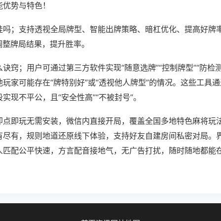
能优势与特色！
挂吗；支持透视全局牌型、智能出牌策略、暗杠优化、提高好牌
调整牌局结果，提升胜率。
诀窍；用户可通过第三方软件实现“随意选牌”“控制牌型”“防检
玩家可能存在“牌特别好”或“透视他人牌型”的情况。这些工具
实现不平公，且“安全性高”“不被封号”。
即点即玩无需安装，微信内直接开局，覆盖全国多地特色麻将玩
有尽有，规则地道还原线下体验，支持好友自建房间私密对局。
人匹配公平快速，方言配音接地气，无广告打扰，随时随地都能