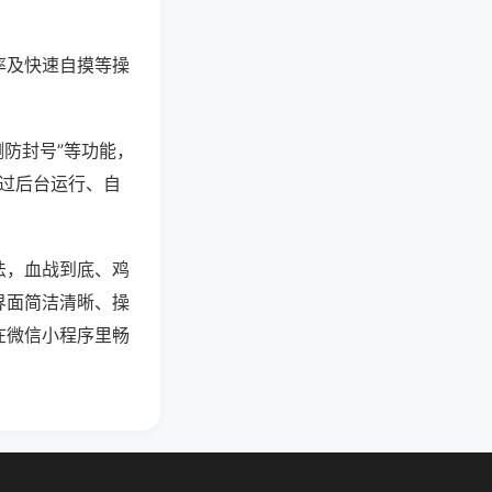
率及快速自摸等操
测防封号”等功能，
通过后台运行、自
法，血战到底、鸡
界面简洁清晰、操
在微信小程序里畅