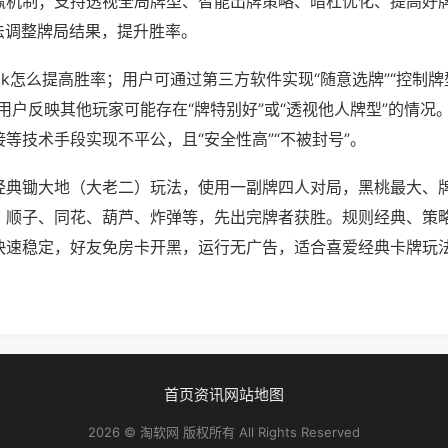
赢机制；支持透视全局牌型、智能出牌策略、暗杠优化、提高好
法调整牌局结果，提升胜率。
0k怎么提高胜率；用户可通过第三方软件实现“随意选牌”“控制牌
用户反映其他玩家可能存在“牌特别好”或“透视他人牌型”的情况
等技术手段实现不平公，且“安全性高”“不被封号”。
经典锄大地（大老二）玩法，使用一副牌四人对局，黑桃最大、
、顺子、同花、葫芦、炸弹等，先出完牌者获胜。规则经典、策
快速稳定，好友免房卡开黑，运行无广告，适合喜爱经典卡牌玩
首页
资讯
网站地图
2026 © 淘软网 版权所有 All Rights Reserved