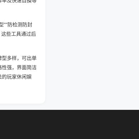
牌率及快速自摸等
型”“防检测防封
。这些工具通过后
牌型多样，可出单
略性强，界面简洁
法的玩家休闲娱