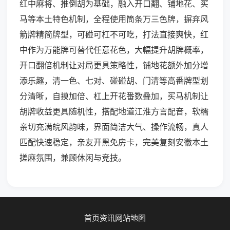
红中麻将、推倒胡为基础，融入开口翻、铺地花、买
马等本土特色机制，全程使用筒条万三色牌，摒弃风
箭牌精简牌型，可碰可杠不可吃，打法直接爽快，红
中作为万能牌可替代任意花色，大幅提升胡牌概率，
开口翻倍机制让对局更具策略性，铺地花额外加分增
添乐趣，清一色、七对、碰碰胡、门清等高番牌型划
分清晰，自摸加倍、杠上开花番数叠加，买马机制让
胡牌收益更具随机性，搭配地道江淮方言配音，软糯
亲切充满皖风韵味，界面简洁大气、操作流畅，真人
匹配快速稳定，亲友开黑免房卡，完美复刻安徽本土
搓麻氛围，兼顾休闲与竞技。
首页
资讯
网站地图