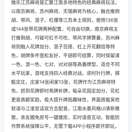
微乐江苏麻将是汇聚江南多地特色的经典麻将玩法，
以南京麻将、苏州麻将、无锡麻将为核心，融合推倒
胡、带风、混子、杠爆等江苏本土规则，使用136张
或144张带花牌两种配置，可自由切换，南京麻将主
打推倒胡、可碰可杠不可吃、带风字牌算番，苏州麻
将则融入花牌加分、混子百搭、杠上开花翻倍等特
色，胡牌条件宽松友好，平胡即可结算，同时保留清
一色、混一色、七对、对对胡等高番牌型，适合不同
水平玩家，游戏支持四人经典对战，逆时针行牌，掷
骰定庄，庄家14张闲家13张，花牌作为江苏麻将特
色，抓到花牌即时亮牌补牌，每朵花固定加分，花杠
更是高额奖励，极大提升牌局趣味性，界面搭载吴侬
软语与江淮官话双方言配音，江南水墨风格UI清新雅
致，亲友圈免房号一键建房，实时语音互动，智能防
作弊系统保障公平，无需下载APP小程序即开即玩，