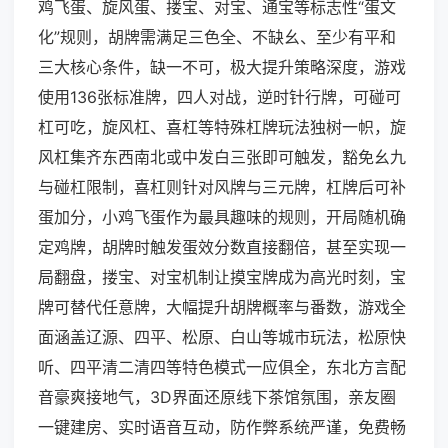
鸡飞蛋、旋风蛋、搂宝、对宝、通宝等标志性“蛋文
化”规则，胡牌需满足三色全、不缺幺、至少有平和
三大核心条件，缺一不可，极大提升策略深度，游戏
使用136张标准牌，四人对战，逆时针行牌，可碰可
杠可吃，旋风杠、喜杠等特殊杠牌玩法独树一帜，旋
风杠集齐东西南北或中发白三张即可触发，豁免幺九
与碰杠限制，喜杠则针对风牌与三元牌，杠牌后可补
蛋加分，小鸡飞蛋作为最具趣味的规则，开局随机确
定鸡牌，胡牌时触发蛋效分数直接翻倍，甚至实现一
局翻盘，搂宝、对宝机制让摸宝牌成为高光时刻，宝
牌可替代任意牌，大幅提升胡牌概率与番数，游戏全
面涵盖辽源、四平、松原、白山等城市玩法，松原快
听、四平清二清四等特色模式一应俱全，东北方言配
音豪爽接地气，3D界面还原线下茶馆氛围，亲友圈
一键建房、实时语音互动，防作弊系统严谨，免费畅